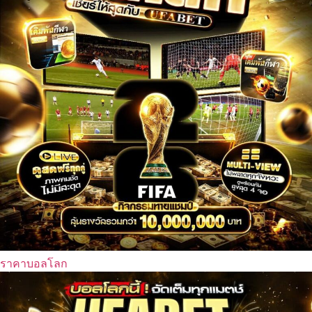
ราคาบอลโลก