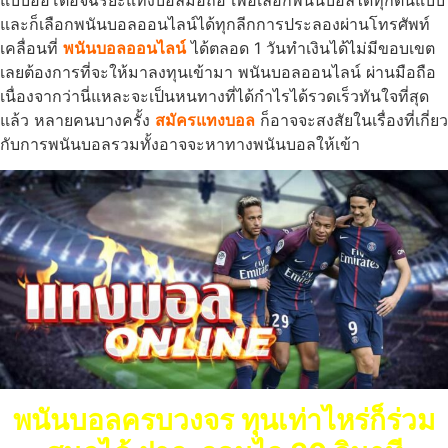
และก็เลือกพนันบอลออนไลน์ได้ทุกลีกการประลองผ่านโทรศัพท์
เคลื่อนที่
พนันบอลออนไลน์
ได้ตลอด 1 วันทำเงินได้ไม่มีขอบเขต
เลยต้องการที่จะให้มาลงทุนเข้ามา พนันบอลออนไลน์ ผ่านมือถือ
เนื่องจากว่านี่แหละจะเป็นหนทางที่ได้กำไรได้รวดเร็วทันใจที่สุด
แล้ว หลายคนบางครั้ง
สมัครแทงบอล
ก็อาจจะสงสัยในเรื่องที่เกี่ยว
กับการพนันบอลรวมทั้งอาจจะหาทางพนันบอลให้เข้า
พนันบอลครบวงจร ทุนเท่าไหร่ก็ร่วม