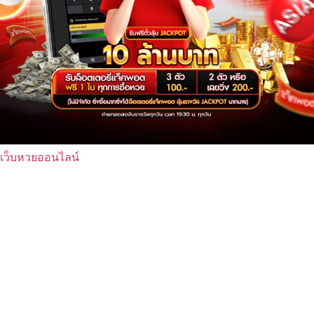
เว็บหวยออนไลน์