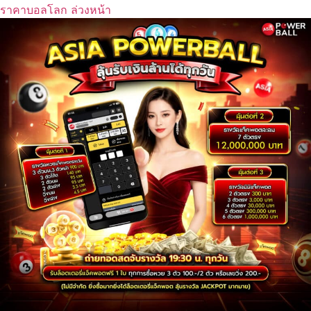
ราคาบอลโลก ล่วงหน้า