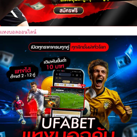
แทงบอลออนไลน์