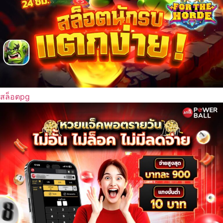
สล็อตpg