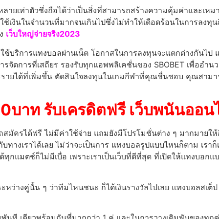
รับหลายเท่าตัวซึ่งถือได้ว่าเป็นสิ่งที่สามารถสร้างความคุ้มค่าแล
รใช้เงินในจำนวนที่มากจนเกินไปซึ่งไม่ทำให้เดือดร้อนในการลงทุนถ
อง
เว็บใหญ่จ่ายจริง2023
เข้าใช้บริการแทงบอลผ่านเน็ต โอกาสในการลงทุนจะแตกต่างกันไ
บการจัดการที่เสถียร รองรับทุกแอพพลิเคชั่นของ SBOBET เพื่อ
ยได้ที่เพิ่มขึ้น ตัดสินใจลงทุนในเกมกีฬาที่คุณชื่นชอบ คุณสามา
10บาท
รับเครดิตฟรี เว็บพนันออน
มัครได้ฟรี ไม่มีค่าใช้จ่าย แถมยังมีโปรโมชั่นต่าง ๆ มากมายให้อี
บทางเราได้เลย ไม่ว่าจะเป็นการ แทงบอลรูปแบบไหนก็ตาม เราก็เปิด
ด้ทุกแมตช์ก็ไม่มีเบื่อ เพราะเราเป็นเว็บที่ดีที่สุด ที่เปิดให้แท
ะหว่างคู่นั้น ๆ ว่าทีมไหนชนะ ก็ได้เงินรางวัลไปเลย แทงบอลสเต็ป
นที เดียวพร้อมกันที่มากกว่า 1 คู่ และในการวางเดิมพันของทุกคู่ใน