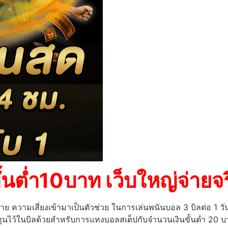
้นต่ำ10บาท
เว็บใหญ่จ่ายจ
ย ความเสี่ยงเข้ามาเป็นตัวช่วย ในการเล่นพนันบอล 3 บิลต่อ 1 ว
งทุนไว้ในบิลด้วยสำหรับการแทงบอลสเต็ปกับจำนวนเงินขั้นต่ำ 20 