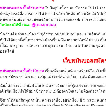
พนันแทงบอล ขั้นต่ำ10บาท
ในปัจจุบันนี้ท่านจะมีความมั่นใจใน
ผ่านอุปกรณ์สื่อสารต่างๆไม่ว่าจะเป็นโทรศัพท์มือถือ แท็บเล็ตโน้
คุ้มค่าเพิ่มเติมจากส่วนของอัตราการต่อรองและอัตราการจ่ายเงิ
ไลน์แอดได้ที่ Line :
@UFA88SV8
มีความคุ้มค่าและมีความยุติธรรมอย่างแน่นอน และเช่นเดียวกันคว
กำไรได้มากยิ่งขึ้นจากการสมัครเว็บพนันบอลออนไลน์ไม่ว่าจะเป็น
เป็นมาตรฐานการให้บริการล่าสุดที่จะทำให้ท่านได้รับความคุ้มค่
ออนไลน์
เว็บพนันบอลสมัครฟ
พนันแทงบอล ขั้นต่ำ10บาท
เว็บพนันออนไลน์ มาพร้อมมีโปรโมชั่นส
บอล สมัครฟรี ได้ง่ายๆ ที่สนุกเพลิดเพลิน ไปกับการเดิมพันแทง
นั่นก็คือการวางเดิมพันให้ได้เงินรางวัลมากที่สุด.เพราะการแทงบอ
เดิมพัน ที่จะทำให้สมาชิกทุกคน ไม่ต้องตกใจและไม่ต้องกังวลใจหรื
จึงทำให้สมาชิกทุกคนนั้น สามารถที่จะอยากที่จะเข้ามาร่วม สนุกสน
เป็นสิ่งที่เสริมสร้างประสิทธิภาพ ที่จะทำให้สมาชิกทุกคนมีโอกาส