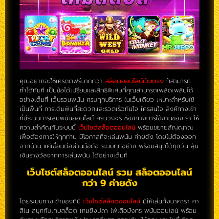
คุณอยากจะใช้เครดิตฟรีมากกว่า
สล็อตออนไลน์เว็บตรง
ก็สามารถ
ทำได้ทันที เป็นข้อได้เปรียบและสิทธิพิเศษที่คุณสามารถเพลิดเพลินได้
อย่างเต็มที่ เว็บรวมพนัน ครบทุกบริการ ในเว็บเดียว เหมาะสำหรับใช้
เป็นพื้นที่ การเดิมพันที่สะดวกและรวดเร็วทันใจ ใครสนใจ ลิงค์ทางเข้า
ที่มีระบบการเล่นพนันออนไลน์ ครบวงจร ช่องทางการใช้งานของเรา ให้
ความสำคัญกับระบบนี้
เว็บไซต์สล็อตออนไลน์
พร้อมขยายสัญญาณ
เพื่อต้องการให้ทุกท่าน มีโอกาสที่จะเล่นพนัน ค่ายดัง โดยไม่ต้องออก
จากบ้าน แค่เชื่อมต่อผ่านมือถือ ระบบทุกอย่าง พร้อมสนุกได้ทุกวัน ลุ้น
เงินรางวัลจากการเล่นพนัน ได้อย่างเต็มที่
เว็บไซต์สล็อตออนไลน์ รวม สล็อตออนไลน์
กว่า 9 ค่ายดัง
โดยระบบทางเข้าของที่นี่
เว็บไซต์สล็อตออนไลน์
มีให้เล่นทั้งบาคาร่า คา
สิโน สนุกกับเกมสล็อต เกมยิงปลา ไพ่เสือมังกร พนันออนไลน์ พร้อม