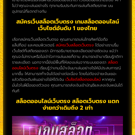
ไม่ว่าคุณจะเล่นอย่างไร ทุกเกมรับประกันการเล่นที่เสถียรภาพ บน
อุปกรณ์ที่แตกต่างกัน
สมัครเว็บสล็อตเว็บตรง เกมสล็อตออนไลน์
เว็บไซต์อันดับ 1 ของไทย
เลือกสมัครเว็บสล็อตเว็บตรง คุณสามารถเล่นโทรศัพท์มือถือ
แล็ปท็อป และคอมพิวเตอร์
สมัครเว็บสล็อตเว็บตรง
ได้อย่างราบรื่น
เว็บไซต์ที่เสถียรของเรา มีการอธิบายรายละเอียดอย่างชัดเจน แม้ว่า
คุณจะไม่ทราบหรือไม่เข้าใจการเล่นเลยก็ตาม สามารถเข้ามาเรียนรู้กติกา
รายละเอียด นอกจากนี้ยังมีพื้นที่ให้ลองเล่นจากระบบของเรา
สล็อต
ออนไลน์เว็บตรง
เรียนรู้ว่าเกมนี้นำเงินมาเล่นอย่างไรให้มีประสบการณ์
มากขึ้น ให้สามารถทำเงินได้อย่างต่อเนื่อง โดยไม่ต้องจ่ายเงินเยอะ
แล้วต้องเดิมพันอย่างไรให้ได้เงิน
เว็บไซต์สล็อตออนไลน์
หากคุณ
มั่นใจในฝีมือของตัวเอง คุณสามารถส่งเงินเข้าบัญชีและลงเงินพนันได้
ทันที
สล็อตออนไลน์เว็บตรง สล็อตเว็บตรง แตก
ง่ายกว่าเดิมถึง 2 เท่า