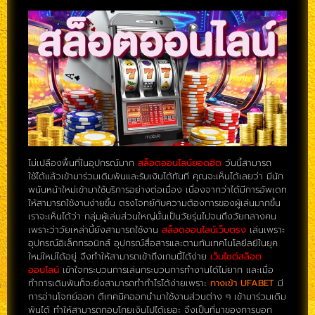
ไม่เปลืองพื้นที่ในอุปกรณ์มาก
สล็อตออนไลน์ยอดฮิต
วันนี้สามารถ
ใช้ได้แล้วเข้ามาร่วมเดิมพันและรับเงินได้ทันที คุณจะเห็นได้เลยว่า มีนัก
พนันหน้าใหม่เข้ามาใช้บริการอย่างต่อเนื่อง เนื่องจากว่าได้มีการอัพเดท
ให้สามารถใช้งานง่ายขึ้น ตรงโจทย์กับความต้องการของผู้เล่นมากขึ้น
เราจะเห็นได้ว่า กลุ่มผู้เล่นส่วนใหญ่นั้นเป็นวัยรุ่นไปจนถึงวัยกลางคน
เพราะว่าวัยเหล่านี้ยังสามารถใช้งาน
สล็อตออนไลน์เว็บตรง
เล่นเพราะ
อุปกรณ์อิเล็กทรอนิกส์ อุปกรณ์สื่อสารและตามทันเทคโนโลยีลยีในยุค
ใหม่ใหม่ได้อยู่ จึงทำให้สามารถเข้าถึงเกมนี้ได้ง่าย
เว็บไซต์สล็อต
ออนไลน์
เข้าใจกระบวนการเล่นกระบวนการทำงานได้ไม่ยาก และเมื่อ
ทำการเดิมพันก็จะยิ่งสามารถทำกำไรได้ง่ายเพราะ
ทางเข้า UFABET
มี
การอ่านโจทย์ออก ตีเทคนิคออกนำมาใช้งานส่วนต่าง ๆ เข้ามาร่วมเดิม
พันได้ ทำให้สามารถกอบโกยเงินไปได้เยอะ จึงเป็นที่มาของการบอก