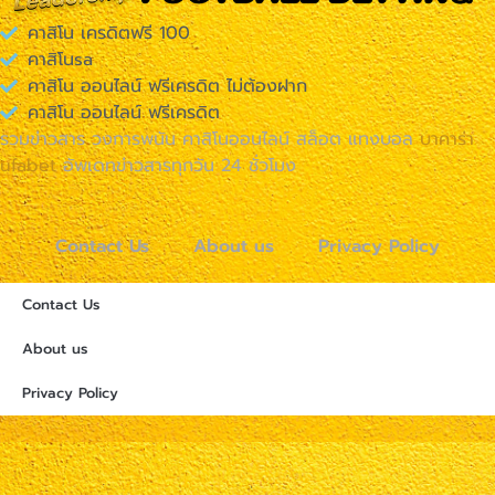
คาสิโน เครดิตฟรี 100
คาสิโนsa
คาสิโน ออนไลน์ ฟรีเครดิต ไม่ต้องฝาก
คาสิโน ออนไลน์ ฟรีเครดิต
รวมข่าวสาร วงการพนัน คาสิโนออนไลน์ สล็อต แทงบอล
บาคาร่า
ufabet
อัพเดทข่าวสารทุกวัน 24 ชั่วโมง
Contact Us
About us
Privacy Policy
Contact Us
About us
Privacy Policy