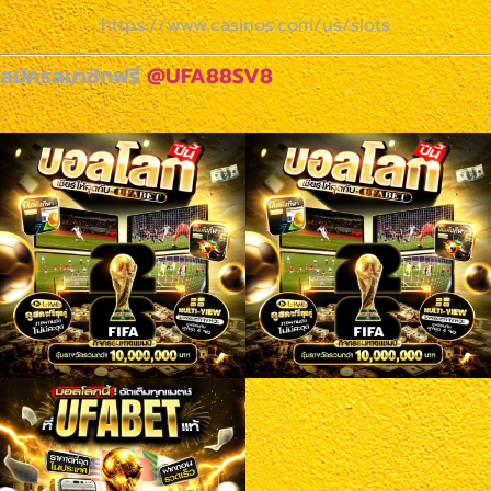
https://www.casinos.com/us/slots
สมัครสมาชิกฟรี
@UFA88SV8