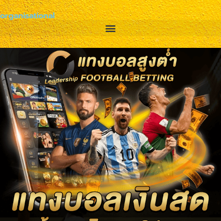
organisational