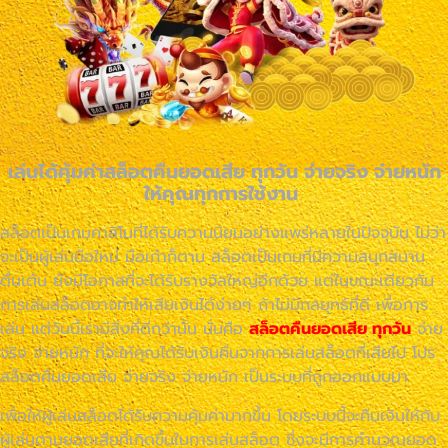
เล่นได้คุ้มค่าสล็อตคืนยอดเสีย ทุกวัน จ่ายจริง จ่ายหนัก
ให้คุณทุกการใช้งาน
สล็อตเป็นเกมคาสิโนที่ได้รับความนิยมอย่างแพร่หลายในปัจจุบัน ไม่ว่า
จะเป็นผู้เล่นมือใหม่ มือเก๋าก็ตาม สล็อตเป็นเกมที่มีความสนุกสนาน
ตื่นเต้น ยังมีโอกาสที่จะได้รับรางวัลใหญ่อีกด้วย แต่ในขณะเดียวกัน
การเล่นสล็อตอาจทำให้เสียเงินได้ง่ายๆ ถ้าไม่มีกลยุทธ์ที่ดี เพื่อการ
เล่น แต่วันนี้เรามีสิ่งที่ดีกว่านั้น นั่นคือ
สล็อตคืนยอดเสีย ทุกวัน
จ่าย
จริง จ่ายหนัก ที่จะให้คุณได้รับเงินคืนจากการเล่นสล็อตที่เสียไป โปร
สล็อตคืนยอดเสีย จ่ายจริง จ่ายหนัก เป็นระบบที่ถูกออกแบบมา
เพื่อให้ผู้เล่นสล็อตได้รับความคุ้มค่ามากขึ้น โดยระบบนี้จะคืนเงินให้กับ
ผู้เล่นตามยอดเสียที่เกิดขึ้นในการเล่นสล็อต ซึ่งจะมีการคำนวณยอด