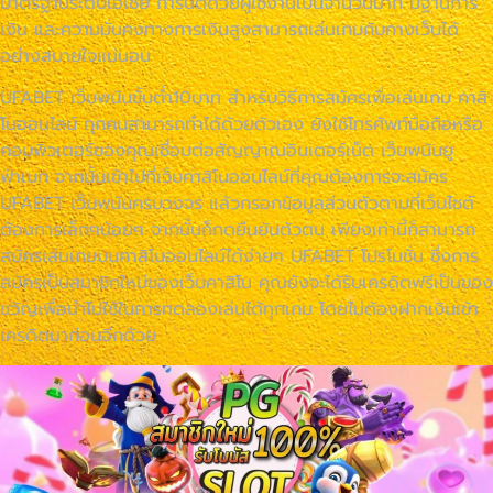
มาตรฐานระดับเอเชีย การันตีด้วยผู้ใช้งานเป็นจำนวนมาก มีฐานการ
เงิน และความมั่นคงทางการเงินสูงสามารถเล่นเกมกับทางเว็บได้
อย่างสบายใจแน่นอน
UFABET เว็บพนันขั้นต่ำ10บาท สำหรับวิธีการสมัครเพื่อเล่นเกม คาสิ
โนออนไลน์ ทุกคนสามารถทำได้ด้วยตัวเอง ยังใช้โทรศัพท์มือถือหรือ
คอมพิวเตอร์ของคุณเชื่อมต่อสัญญาณอินเตอร์เน็ต เว็บพนันยู
ฟ่าเบท จากนั้นเข้าไปที่เว็บคาสิโนออนไลน์ที่คุณต้องการจะสมัคร
UFABET เว็บพนันครบวงจร แล้วกรอกข้อมูลส่วนตัวตามที่เว็บไซต์
ต้องการเล็กๆน้อยๆ จากนั้นก็กดยืนยันตัวตน เพียงเท่านี้ก็สามารถ
สมัครเล่นเกมบนคาสิโนออนไลน์ได้ง่ายๆ UFABET โปรโมชั่น ซึ่งการ
สมัครเป็นสมาชิกใหม่ของเว็บคาสิโน คุณยังจะได้รับเครดิตฟรีเป็นของ
ขวัญเพื่อนำไปใช้ในการทดลองเล่นได้ทุกเกม โดยไม่ต้องฝากเงินเข้า
เครดิตมาก่อนอีกด้วย