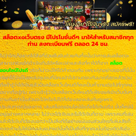
สล็อตxoเว็บตรง มีโปรโมชั่นดีๆ มาให้สำหรับสมาชิกทุก
ท่าน ลงทะเบียนฟรี ตลอด 24 ชม.
ไม่ว่าใครก็อยากได้สิ่งที่ช่วยยืนยันด้วยกันทั้งนั้นว่าการเล่นสล็อตจะ
สามารถช่วยให้ทำเงินกันได้หรือเปล่าและสิ่งที่หาได้ก็จาก
สล็อต
ออนไลน์โปรดี
จริงก็น่าจะมีให้ได้คำตอบกัน เพราะทุกอย่างของที่นี้นั้น
เรียกได้ว่าเป็นแหล่งชุมชนที่มีคนเข้าไปถามตอบกันมากที่สุดแล้วรวม
ถึงถ้ารู้ว่าได้เงินแล้วปั่นสล็อตเว็บไหนดีก็คงเป็นคำถามต่อไปที่ทุกคน
อยากที่จะรู้กัน เพราะถ้ารู้ว่าปั่นสล็อตเว็บไหนดีก็เพียงแค่เข้าเว็บนั้นๆ
ตามกันเท่านั้นส่วนจะได้หรือไม่ได้ก็ต้องลองเล่นกันดูเพราะ
ประสบการณ์ของการ เล่นสล็อตออนไลน์มือถือได้เงินจริง นั้นก็คงมี
อยู่อย่างหลากหลาย ไม่ว่าจะได้เงินและไม่ได้เงินก็ตาม เพราะคนที่เล่น
แล้วได้เงินก็ต้องบอกว่าเป็นสิ่งที่ดีอย่างแน่นอนส่วนใครที่เล่นเสียก็
คงจะห้ามไม่ให้มีคนเล่นแน่ๆแต่นั้นก็เป็นสิ่งที่ทุกคนนั้นต้องตัดสินใจ