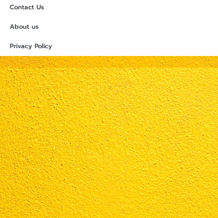
Contact Us
About us
Privacy Policy