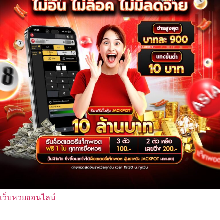
เว็บหวยออนไลน์