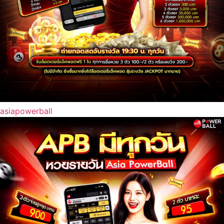
asiapowerball