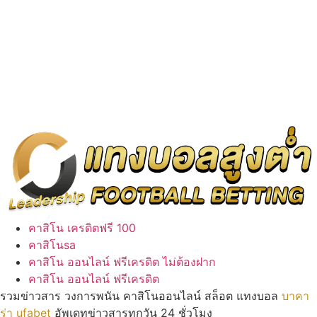
คาสิโน เครดิตฟรี 100
คาสิโนsa
คาสิโน ออนไลน์ ฟรีเครดิต ไม่ต้องฝาก
คาสิโน ออนไลน์ ฟรีเครดิต
รวมข่าวสาร วงการพนัน คาสิโนออนไลน์ สล็อต แทงบอล
บาคา
ร่า ufabet
อัพเดทข่าวสารทุกวัน 24 ชั่วโมง