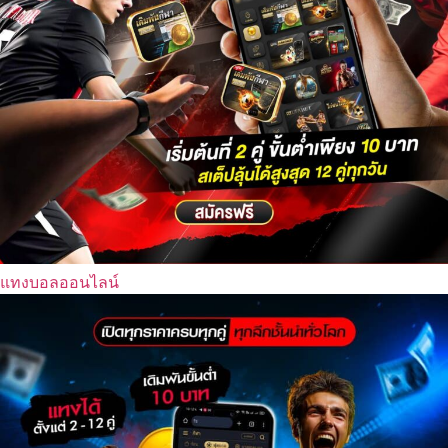
แทงบอลออนไลน์