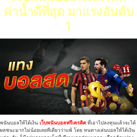
ค่าน้ำดีที่สุด มาแรงอันดับ
1
พนันบอลให้ได้เงิน
เว็บพนันบอลฟรีเครดิต
ที่เอาไปลงทุนแล้วจะได้
ผลชนะมากไม่น้อยเลยทีเดียวว่าแพ้ โดย หนทางเล่นบอลให้ได้เงิน