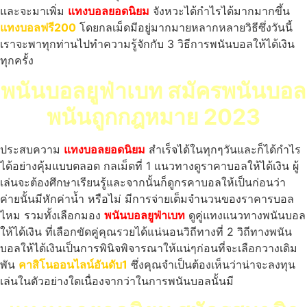
และจะมาเพิ่ม
แทงบอลยอดนิยม
จังหวะได้กำไรได้มากมากขึ้น
แทงบอลฟรี200
โดยกลเม็ดมีอยู่มากมายหลากหลายวิธีซึ่งวันนี้
เราจะพาทุกท่านไปทำความรู้จักกับ 3 วิธีการพนันบอลให้ได้เงิน
ทุกครั้ง
พนันบอลยูฟ่าเบท สมัครพนันบอล
พนันถูกกฎหมาย 2023
ประสบความ
แทงบอลยอดนิยม
สำเร็จได้ในทุกๆวันและก็ได้กำไร
ได้อย่างคุ้มแบบตลอด กลเม็ดที่ 1 แนวทางดูราคาบอลให้ได้เงิน ผู้
เล่นจะต้องศึกษาเรียนรู้และจากนั้นก็ดูกรคาบอลให้เป็นก่อนว่า
ค่ายนั้นมีหักค่าน้ำ หรือไม่ มีการจ่ายเต็มจำนวนของราคารบอล
ไหม รวมทั้งเลือกมอง
พนันบอลยูฟ่าเบท
ดูคู่แทงแนวทางพนันบอล
ให้ได้เงิน ที่เลือกขัดคู่คุณรวยได้แน่นอนวิถีทางที่ 2 วิถีทางพนัน
บอลให้ได้เงินเป็นการพินิจพิจารณาให้แน่ๆก่อนที่จะเลือกวางเดิม
พัน
คาสิโนออนไลน์อันดับ1
ซึ่งคุณจำเป็นต้องเห็นว่าน่าจะลงทุน
เล่นในตัวอย่างใดเนื่องจากว่าในการพนันบอลนั้นมี