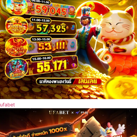
ufabet