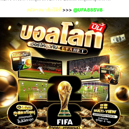
สมัครสมาชิกได้ที่
>>>
@UFA88SV8