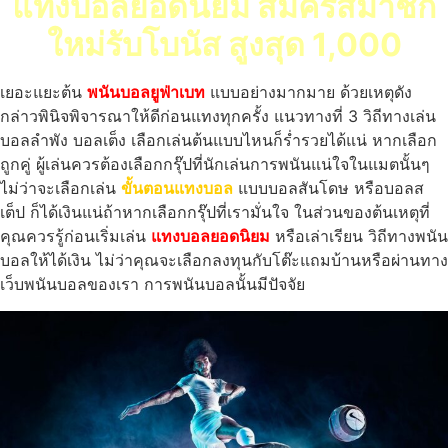
แทงบอลยอดนิยม สมัครสมาชิก
ใหม่รับโบนัส สูงสุด 1,000
เยอะแยะต้น
พนันบอลยูฟ่าเบท
แบบอย่างมากมาย ด้วยเหตุดัง
กล่าวพินิจพิจารณาให้ดีก่อนแทงทุกครั้ง แนวทางที่ 3 วิถีทางเล่น
บอลลำพัง บอลเต็ง เลือกเล่นต้นแบบไหนก็ร่ำรวยได้แน่ หากเลือก
ถูกคู่ ผู้เล่นควรต้องเลือกกรุ๊ปที่นักเล่นการพนันแน่ใจในแมตนั้นๆ
ไม่ว่าจะเลือกเล่น
ขั้นตอนแทงบอล
แบบบอลสันโดษ หรือบอลส
เต็ป ก็ได้เงินแน่ถ้าหากเลือกกรุ๊ปที่เรามั่นใจ ในส่วนของต้นเหตุที่
คุณควรรู้ก่อนเริ่มเล่น
แทงบอลยอดนิยม
หรือเล่าเรียน วิถีทางพนัน
บอลให้ได้เงิน ไม่ว่าคุณจะเลือกลงทุนกับโต๊ะแถมบ้านหรือผ่านทาง
เว็บพนันบอลของเรา การพนันบอลนั้นมีปัจจัย