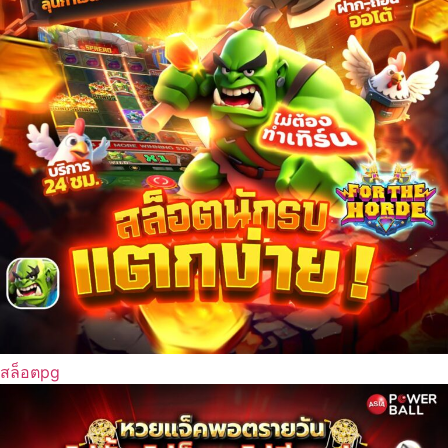
สล็อตpg