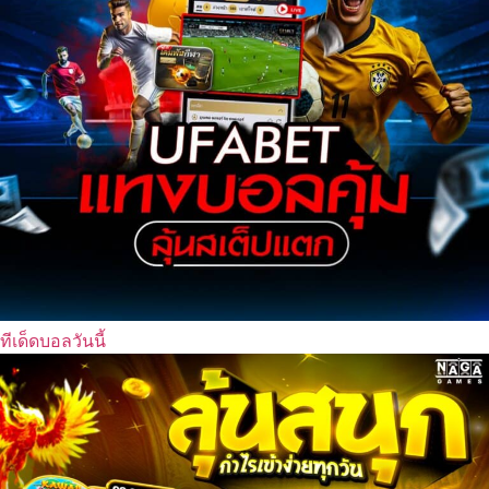
ทีเด็ดบอลวันนี้