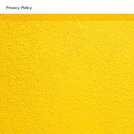
Privacy Policy