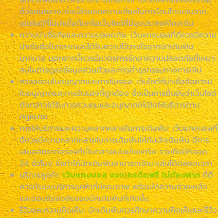
นักเดิมพันสามารถเข้าใช้งานโดยตรง ไม่ต้องผ่านเอเย่นต์หรือ
ตัวแทนกลาง สิ่งนี้ช่วยลดความเสี่ยงในการโดนโกงเงินจาก
เอเย่นต์ที่ไม่น่าเชื่อถือหรือเว็บไซต์ที่มีจุดประสงค์โกงเงิน
ความน่าเชื่อถือและความปลอดภัย: เว็บแทงบอลที่ดีควรมีความ
น่าเชื่อถือในตลาดและได้รับความไว้วางใจจากนักเดิมพัน
มากมาย นอกจากนี้ควรมีมาตรการรักษาความปลอดภัยที่เหมาะ
สมในการดูแลข้อมูลส่วนตัวและการทำธุรกรรมทางการเงิน
ตรวจสอบใบอนุญาตและการรับรอง: เว็บไซต์ที่น่าเชื่อถือควรมี
ใบอนุญาตและการรับรองที่ถูกต้อง ซึ่งเป็นการยืนยันว่าเว็บไซต์
ดังกล่าวได้รับการควบคุมและอนุญาตให้เปิดให้บริการตาม
กฎหมาย
การให้บริการและความหลากหลายในการเดิมพัน: เว็บแทงบอลที่
ดีควรมีความหลากหลายในการเดิมพันให้กับนักเดิมพัน มีการ
เสนออัตราต่อรองที่เป็นกลางและแข็งแกร่ง รวมถึงมีตลอด
24 ชั่วโมง ซึ่งทำให้นักเดิมพันสามารถเข้ามาเล่นได้ตลอดเวลา
บริการลูกค้า:
เว็บแทงบอล แจกเครดิตฟรี ไม่ต้องฝาก
ที่ดี
ควรมีระบบบริการลูกค้าที่มีคุณภาพ พร้อมให้ความช่วยเหลือ
และตอบข้อสงสัยของนักเดิมพันที่เกิดขึ้น
รีวิวและความคิดเห็น: นักเดิมพันควรศึกษาความคิดเห็นและรีวิว