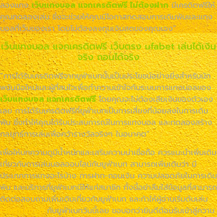
ลองแทง
เว็บแทงบอล แจกเครดิตฟรี ไม่ต้องฝาก
มีเครดิตฟรีให้
คุณทดลองเล่น ซึ่งจะช่วยให้คุณมีโอกาสทดสอบการเดิมพันและแทง
บอลที่เว็บของเรา โดยไม่ต้องลงทุนเงินสดของคุณเอง”
เว็บแทงบอล แจกเครดิตฟรี เว็บตรง ufabet เล่นได้เงิน
จริง ถอนได้จริง
“การได้รับเครดิตฟรีจากยูฟ่าเบทนั้นเป็นประโยชน์อย่างยิ่งสำหรับนัก
พนันมือใหม่และผู้ที่สนใจเพื่อทำความเข้าใจกับระบบการแทงบอลของ
เว็บแทงบอล แจกเครดิตฟรี
โดยคุณจะไม่ต้องเสียเงินของตัวเอง
เลย การได้รับเครดิตฟรีที่ยูฟ่าเบทเป็นการเสี่ยงที่น้อยลงในการเดิม
พัน ซึ่งทำให้คุณได้รับประสบการณ์ในการแทงบอล และทดลองสร้าง
กลยุทธ์การเล่นเพื่อคว้ารางวัลจริงๆ ในอนาคต”
เพื่อให้บทความดูมีน้ำหนักและเสริมความน่าเชื่อถือ ควรแนะนำเพิ่มเติม
เกี่ยวกับการเล่นบอลออนไลน์กับยูฟ่าเบท สามารถเพิ่มเติมว่า มี
ประเภทการแทงอะไรบ้าง การฝาก-ถอนเงิน ความปลอดภัยในการเดิม
พัน และบริการที่ยูฟ่าเบทมีให้แก่สมาชิก ทั้งนี้อย่าลืมใส่ข้อมูลที่สามารถ
ติดต่อสอบถามเพิ่มเติมเกี่ยวกับยูฟ่าเบท และท้าให้ผู้อ่านเริ่มต้นเล่น
เว็บแทงบอล
กับยูฟ่าเบทวันนี้เลย ขอบอกว่ายินดีต้อนรับเข้าสู่ความ