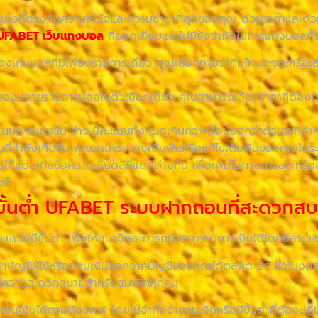
ทงที่ตรงกับความสนใจและความชำนาที่สุดของคุณ ด้วยราคาและตัวเ
UFABET เว็บแทงบอล
ที่ยอดเยี่ยมและไม่มีข้อจำกัดในการแทงบอลทั้
องเกมบอลที่มีเพียงรายการเดียว คุณเลือกทายว่าทีมไหนจะชนะหรื
ของหลายรายการบอลในตัวเลือกเดียว คุณสามารถเลือกราคาที่ต้อง
รแข่งขัน ว่าจะมีคะแนนทั้งหมดเกินกว่าหรือน้อยกว่าตัวเลขที่กำหน
ำลังเกิดขึ้น คุณสามารถวางเดิมพันหรือแก้ไขเดิมพันของคุณในระหว
ต่ละทีมข้อความเสียดสีที่แตกต่างกัน เพื่อเพิ่มโอกาสการชนะหรื
ร์
่มีขั้นต่ำ UFABET ระบบฝากถอนที่สะดวกสบาย
ยและไม่มีขั้นต่ำ เพื่อให้สมาชิกสามารถทำธุรกรรมการเงินได้โดยอิส
ญชีผู้ใช้หรือถอนเงินออกจากบัญชีของคุณได้ตลอด 24 ชั่วโมงตลอด
ที่มีความสะดวกสบายสำหรับสมาชิกทุกคน
เงินได้ตามต้องการ โดยไม่จำกัดจำนวนเงินหรือมีขั้นต่ำที่ต้องปฏิบั