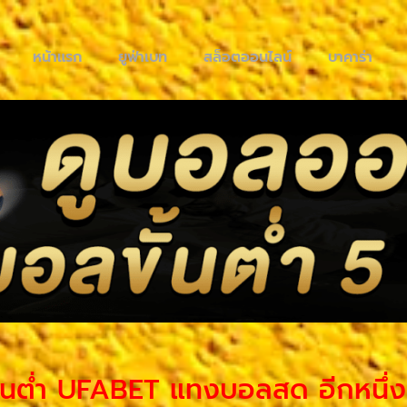
หน้าแรก
ยูฟ่าเบท
สล็อตออนไลน์
บาคาร่า
มีขั้นต่ำ UFABET แทงบอลสด อีกหนึ่