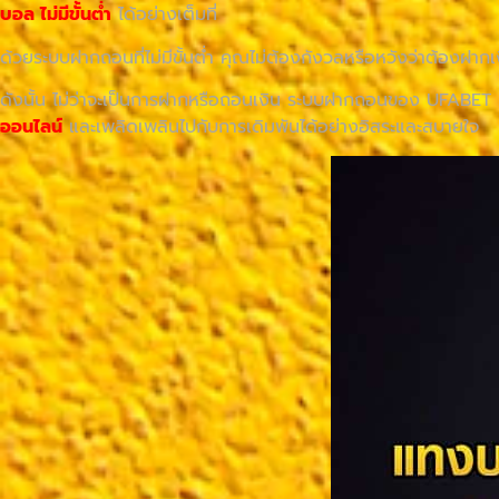
บอล ไม่มีขั้นต่ำ
ได้อย่างเต็มที่
ด้วยระบบฝากถอนที่ไม่มีขั้นต่ำ คุณไม่ต้องกังวลหรือหวังว่าต้องฝาก
ดังนั้น ไม่ว่าจะเป็นการฝากหรือถอนเงิน ระบบฝากถอนของ UFABET ทำ
ออนไลน์
และเพลิดเพลินไปกับการเดิมพันได้อย่างอิสระและสบายใจ