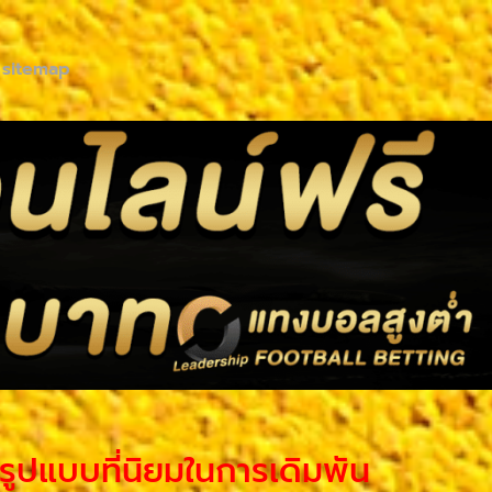
sitemap
งรูปแบบที่นิยมในการเดิมพัน