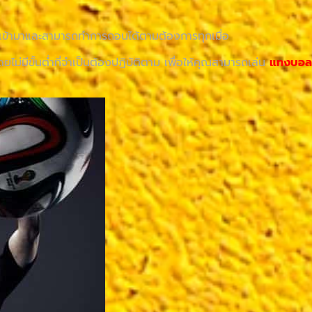
ฝากเข้ามาและสามารถทำการถอนได้ตามต้องการทุกเมื่อ
ีขั้นต่ำที่จำเป็นต้องปฏิบัติตาม เพื่อให้คุณสามารถเล่น
แทงบอล