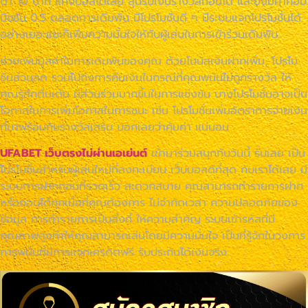
ต่ำ 10 บาท แทงบอลได้เลย ลุ้นรับเงินรางวัลก้อนโต และยังมีค่าคอม
มิชชัน 0.5 ตลอดการเดิมพัน มีโปรโมชั่นดี ๆ มีระบบแจกโปรโมชั่นได้
อย่างเยอะแยะก็เพิ่มความมั่นใจให้กับผู้เล่นในการเข้าร่วมเดิมพัน
ช่วยเพิ่มมูลค่าในการเดิมพันของคุณ ด้วยโบนัสเงินฝากเพิ่ม, โปรโม
ชั่นส่วนลด รวมไปถึงการคืนเงินในกรณีที่คุณพนันไม่ถูกรางวัล ให้
คุณรู้สึกตื่นเต้น มีส่วนร่วมมากขึ้นในการแข่งขัน บางโปรโมชั่นอาจเป็น
โอกาสในการเพิ่มโอกาสในการชนะ เช่น โปรโมชั่นเพิ่มอัตราการจ่ายเงิน
ที่มาพร้อมกับรางวัลเสริม บอกเลยว่าคุ้มค่า แน่นอน
UFABET เว็บตรงไม่ผ่านเอเย่นต์
เข้ามาร่วมสนุกกับวันนี้ รับเลย เป็น
โปรโมชั่นสำหรับผู้เล่นใหม่ที่ลงทะเบียน เว็บบอลดีที่สุด กับเราได้เลย
มี
ระบบการฝากถอนที่รวดเร็ว สะดวกสบาย คุณสามารถทำรายการฝาก
หรือถอนได้ทุกเมื่อที่คุณต้องการ ไม่จำกัดเวลา ความปลอดภัยของ
ข้อมูล การทำรายการเป็นสิ่งที่ ให้ความสำคัญ ระบบเข้ารหัสที่มี
คุณภาพสูงทำให้คุณสามารถเล่นโดยมีความมั่นใจ เป็นที่รู้จักในวงการ
การพนันที่มีการแจกเครดิตฟรี รับประกันได้เงินจริง