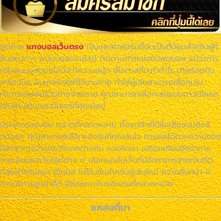
สุดท้าย
แทงบอลเว็บตรง
เป็นแพลตฟอร์มที่นับเป็นที่นิยมสำหรับผู้ที่
ชื่นชอบการ พนันบอลออนไลน์ ติดตามการแข่งขันฟุตบอล แม้ว่าการ
เดิมพันบอลออนไลน์จะมีความสนุก มีโอกาสที่จะทำกำไร มาพร้อมกับ
เครื่องมือ อินเทอร์เฟซที่ใช้งานง่าย ทำให้ผู้เล่นสามารถเลือกเล่น
ทำการเดิมพันได้อย่างง่ายดาย คุณสามารถเลือกเล่นแบบดาวน์โหลด
เล่นผ่านเว็บเบราว์เซอร์ที่คุณมีอยู่
มีรายการแข่งขัน ตลาดที่หลากหลาย ตั้งแต่ลีกที่มีชื่อเสียงจนถึงลี
กน้อยๆ คุณสามารถเลือกแข่งขันที่คุณสนใจ ทายผลได้ตามความชอบ
มีอัตราการจ่ายเงินที่แตกต่างกัน ควรศึกษา เปรียบเทียบอัตราการ
จ่ายเงินของเว็บไซต์ต่าง ๆ เลือกเล่นในเว็บที่มีอัตราการจ่ายเงินที่ดี
ที่สุดสำหรับคุณ มีโบนัส โปรโมชั่นสำหรับผู้เล่นใหม่ ความคืบหน้า มี
การบริการลูกค้าที่ดี มีช่องทางการติดต่อที่หลากหลาย
แหล่งที่มา