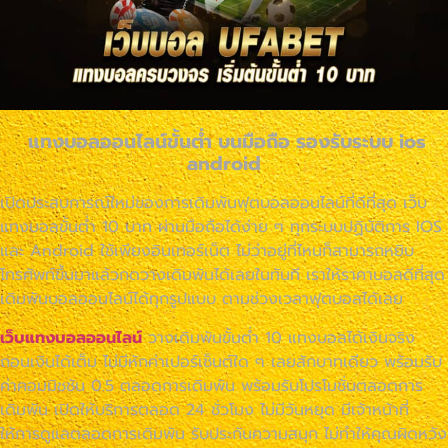
แทงบอลออนไลน์ขั้นต่ำ บนมือถือ
รองรับระบบ ios
android
เปิดประสบการณ์ใหม่ของการเดิมพันฟุตบอลออนไลน์ที่ดีที่สุด เว็บ
แทงบอลขั้นต่ำ 10 บาท ผ่านมือถือได้ง่าย ๆ ทุกระบบปฏิบัติการ IOS
และ Android ใช้เพียงอินเทอร์เน็ต ไม่ว่าอยู่ที่ไหนก็สามารถหยิบ
โทรศัพท์ขึ้นมาแล้วกดวางเดิมพันได้เลยในทันที เราให้ราคาบอลดีที่สุด
เดิมพันบอลออนไลน์ได้ทุกรูปแบบ ตามช่วงเวลาฟุตบอลได้เลย
เว็บแทงบอลออนไลน์
วางเดิมพันขั้นต่ำ 10 แทงบอลได้เงินจริง
ถอนเงินได้เต็ม ไม่มีหักค่าเปอร์เซ็นต์ใด ๆ เลยสักบาทเดียว พร้อมรับ
ค่าคอมมิชชัน 0.5 ตลอดการเดิมพัน พร้อมรับโปรโมชั่นตลอดการ
เดิมพัน เปิดให้บริการตลอด 24 ชั่วโมง ไม่มีวันหยุด มีเจ้าหน้าที่
ให้การดูแลตลอดการเดิมพัน รับประกันความสนุก ไม่ทำให้คุณผิดหวัง