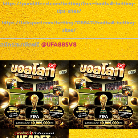
https://punditfeed.com/betting/free-football-betting-
tips-sites/
https://talksport.com/betting/1268411/football-betting-
sites/
สมัครสมาชิกฟรี
@UFA88SV8