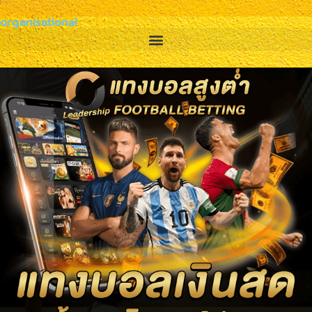
organisational