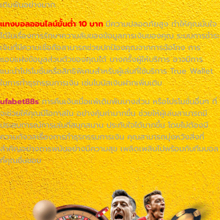
เดิมพันอย่างมาก.
แทงบอลออนไลน์ขั้นต่ำ 10 บาท
มีความปลอดภัยสูง ทำให้คุณมั่นใจ
ได้ในเรื่องการรักษาความลับของข้อมูลการเงินของคุณ ระบบการชำระ
เงินที่มีความเชื่อถือสามารถช่วยปกป้องคุณจากการฉ้อโกง การ
แอบแฝงข้อมูลส่วนตัวของคุณได้ บางครั้งผู้ให้บริการ อาจมีการ
แนะนำโปรโมชั่นหรือสิทธิพิเศษสำหรับผู้เล่นที่ใช้บริการ True Wallet
ในการทำธุรกรรมการเงิน เช่นโบนัสเงินฝากเพิ่มเติม
ufabet88s
การคืนเงินเมื่อแพ้เดิมพันบางส่วน หรือโปรโมชั่นอื่นๆ ที่
จะช่วยให้คุณมีโอกาสใน อย่างคุ้มค่ามากขึ้น ช่วยให้ผู้เล่นสามารถมี
ประสบการณ์การเล่นที่สนุกสนาน ประทับใจได้มากขึ้น โดยไม่ต้องมี
ความกังวลเรื่องการทำธุรกรรมการเงิน คุณสามารถมุ่งหวังสิ่งที่
สำคัญอย่างการพนันอย่างมีความสุข เพลิดเพลินไปพร้อมกับทีมบอล
ที่คุณชื่นชอบ