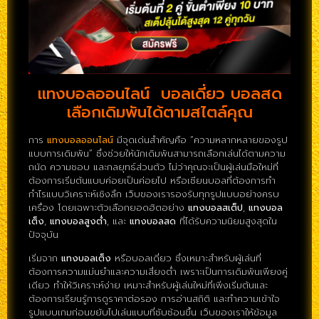
แทงบอลออนไลน์ บอลเดี่ยว บอลสด
เลือกเดิมพันได้ตามสไตล์คุณ
การ
แทงบอลออนไลน์
มีจุดเด่นสำคัญคือ “ความหลากหลายของรูป
แบบการเดิมพัน” ซึ่งช่วยให้นักเดิมพันสามารถเลือกเล่นได้ตามความ
ถนัด ความชอบ และกลยุทธ์ส่วนตัว ไม่ว่าคุณจะเป็นผู้เล่นมือใหม่ที่
ต้องการเริ่มต้นแบบค่อยเป็นค่อยไป หรือเซียนบอลที่ต้องการทำ
กำไรแบบวิเคราะห์เชิงลึก เว็บของเรารองรับทุกรูปแบบอย่างครบ
เครื่อง โดยเฉพาะตัวเลือกยอดฮิตอย่าง
แทงบอลสเต็ป
,
แทงบอล
เต็ง
,
แทงบอลสูงต่ำ
, และ
แทงบอลสด
ที่ได้รับความนิยมสูงสุดใน
ปัจจุบัน
เริ่มจาก
แทงบอลเต็ง
หรือบอลเดี่ยว ซึ่งเหมาะสำหรับผู้เล่นที่
ต้องการความแม่นยำและความเสี่ยงต่ำ เพราะเป็นการเดิมพันเพียงคู่
เดียว ทำให้วิเคราะห์ง่าย เหมาะสำหรับผู้เล่นใหม่ที่เพิ่งเริ่มต้นและ
ต้องการเรียนรู้การดูราคาต่อรอง การอ่านสถิติ และทำความเข้าใจ
รูปแบบเกมก่อนขยับไปเล่นแบบที่ซับซ้อนขึ้น เว็บของเราให้ข้อมูล