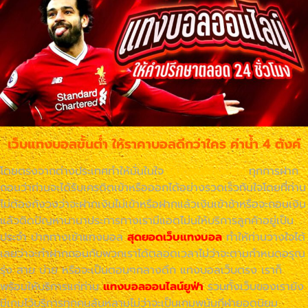
เว็บแทงบอลขั้นต่ำ ให้ราคาบอลดีกว่าใคร ค่าน้ำ 4 ตังค์
โดยตรงจากต่างประเทศทำให้มั่นในใจ
ขั้นตอนแทงบอล
ทุกการฝาก
ถอนว่าท่านจะได้รับเครดิตเข้าหรือออกได้อย่างรวดเร็วทันใจโดยที่ท่าน
ไม่ต้องกังวงว่าจะฝากเงินไม่เข้าหรือฝากแล้วเงินเข้าช้าหรือจะถอนเงิน
แล้วติดปัญหานานาประการทางเรามีแอดไม่นให้บริการลูกค้าอยู่เป็น
ประจำ ปากทางเข้าแทงบอล
สุดยอดเว็บแทงบอล
ทำให้ท่านวางใจได้
เลยว่าจะทำฝากถอนกับพวกเราได้ตลอดเวลาไม่ว่าจะตามกำหนดอรุณ
รุ่ง สาย บ่าย หรือจะเป็นตอนๆกลางดึก แทงบอลเว็บตรง เราก็
พร้อมให้บริการแก่ท่าน
แทงบอลออนไลน์ยูฟ่า
รวมทั้งเว็บของเรายัง
มีเกมไว้บริการทุกคนล้นหลามไม่ว่าจะเป็นเกมพนันกีฬายอดนิยม