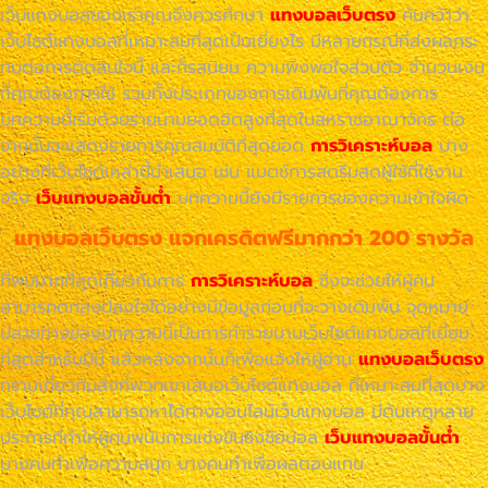
เว็บแทงบอลของเราคุณจึงควรศึกษา
แทงบอลเว็บตรง
ค้นคว้าว่า
เว็บไซต์แทงบอลที่เหมาะสมที่สุดเป็นเยี่ยงไร มีหลายกรณีที่ส่งผลกระ
ทบต่อการตัดสินใจนี้ และก็รสนิยม ความพึงพอใจส่วนตัว จำนวนเงิน
ที่คุณต้องการใช้ รวมทั้งประเภทของการเดิมพันที่คุณต้องการ
บทความนี้เริ่มด้วยรายนามยอดฮิตสูงที่สุดในสหราชอาณาจักร ต่อ
จากนั้นจะแสดงรายการคุณสมบัติที่สุดยอด
การวิเคราะห์บอล
บาง
อย่างที่เว็บไซต์เหล่านี้นำเสนอ เช่น แมตช์การสตรีมสดผู้ใช้ที่ใช้งาน
จริง
เว็บแทงบอลขั้นต่ำ
บทความนี้ยังมีรายการของความเข้าใจผิด
แทงบอลเว็บตรง แจกเครดิตฟรีมากกว่า 200 รางวัล
ที่พบมากที่สุดเกี่ยวกับการ
การวิเคราะห์บอล
ซึ่งจะช่วยให้ผู้คน
สามารถตกลงปลงใจได้อย่างมีข้อมูลก่อนที่จะวางเดิมพัน จุดหมาย
ปลายทางของบทความนี้เป็นการทำรายนามเว็บไซต์แทงบอลที่เยี่ยม
ที่สุดสำหรับปีนี้ แล้วหลังจากนั้นก็เพื่อแจ้งให้ผู้อ่าน
แทงบอลเว็บตรง
ทราบเกี่ยวกับสิ่งที่พวกเขาเสนอเว็บไซต์แทงบอล ที่เหมาะสมที่สุดบาง
เว็บไซต์ที่คุณสามารถหาได้ทางออนไลน์เว็บแทงบอล มีต้นเหตุหลาย
ประการที่ทำให้ผู้คนพนันการแข่งขันชิงชัยบอล
เว็บแทงบอลขั้นต่ำ
บางคนทำเพื่อความสนุก บางคนทำเพื่อผลตอบแทน