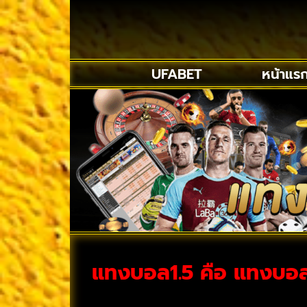
UFABET
หน้าแร
แทงบอล1.5 คือ แทงบอลออ