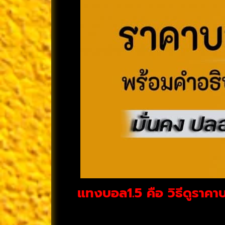
แทงบอล1.5 คือ วิธีดูราคาบ