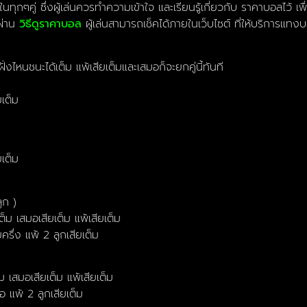
ุกๆคู่ ซึ่งผู้เล่นควรทำความเข้าใจ และเรียนรู้เกี่ยวกับ ราคาบอลไว้ เพ
ผ่าน
วิธีดูราคาบอล
ผู้เล่นสามารถเช็คได้ภายในเว็บไซต์ ที่ให้บริการแทงบอล
มฝั่งไหนชนะได้เต็ม แพ้เสียเต็มและเสมอก็จะยกคู่นี้ทันที
ยเต็ม
ยเต็ม
ูก )
ต็ม เสมอเสียเต็ม แพ้เสียเต็ม
ครึ่ง แพ้ 2 ลูกเสียเต็ม
ม เสมอเสียเต็ม แพ้เสียเต็ม
อ แพ้ 2 ลูกเสียเต็ม