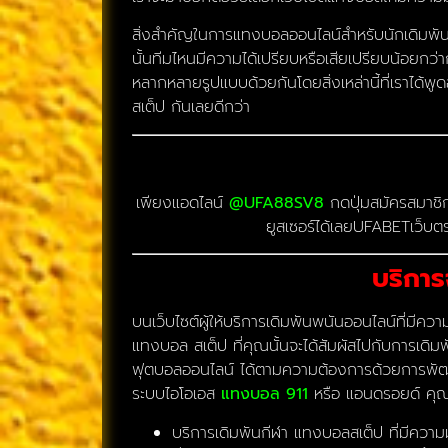
สิ่งสำคัญในการแทงบอลออนไลน์สำหรับนักเดิมพันมือ
นั้นทีมไหนมีความได้เปรียบหรือเสียเปรียบน้อยกว่
หลากหลายรูปแบบด้วยกันโดยสิ่งเหล่านี้ที่เราได้พู
สเต็ป กันเลยดีกว่า
เพียงแอดไลน์
@UFA88SV8
กดปุ่มสมัครสมาชิก
ยูสเซอร์ได้เลยUFABETเว็บตรง
บริการ
บนเว็บไซต์ผู้ให้บริการเดิมพันพนันออนไลน์ที่มีค
แทงบอล สเต็ป ที่คุณนั้นจะได้สัมผัสไปกับการเดิมพ
ฟุตบอลออนไลน์ ได้ตามความต้องการด้วยการพัฒนา
ระบบไอโอเอส
แทงบอล 911
หรือ แอนดรอยด์ คุณก็
บริการเดิมพันกีฬา แทงบอลสเต็ป ที่มีความ