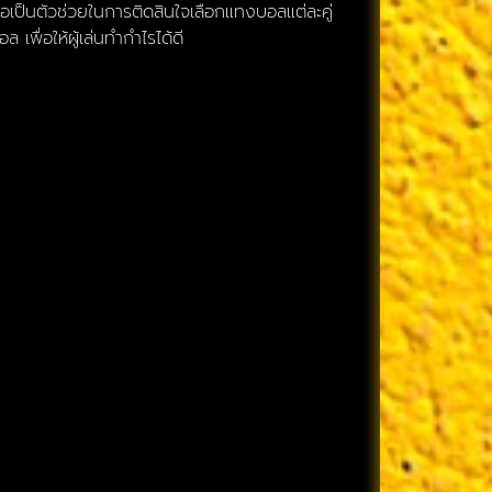
ื่อเป็นตัวช่วยในการติดสินใจเลือกแทงบอลแต่ละคู่
 เพื่อให้ผู้เล่นทำกำไรได้ดี