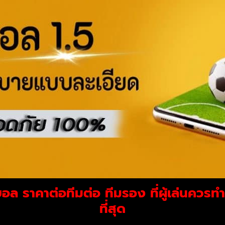
อล ราคาต่อทีมต่อ ทีมรอง ที่ผู้เล่นควรทำ
ที่สุด