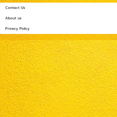
Contact Us
About us
Privacy Policy