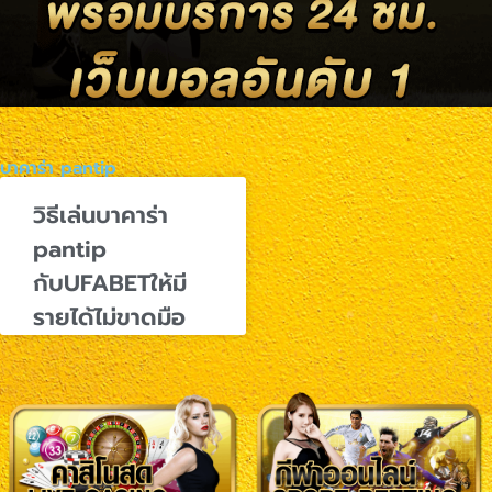
บาคาร่า pantip
วิธีเล่นบาคาร่า
pantip
กับUFABETให้มี
รายได้ไม่ขาดมือ