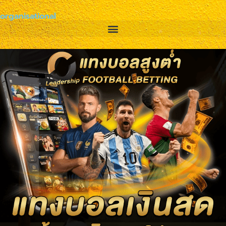
organisational