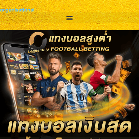
organisational