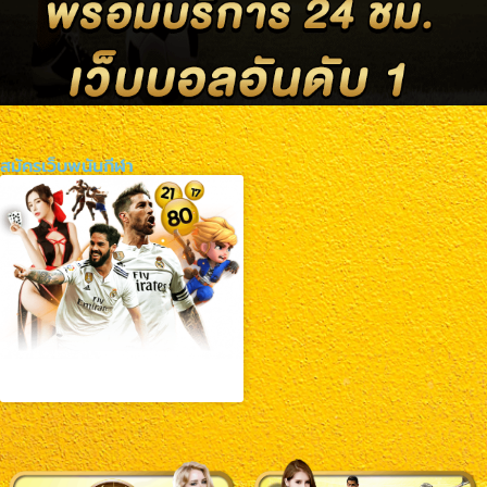
สมัครเว็บพนันกีฬา