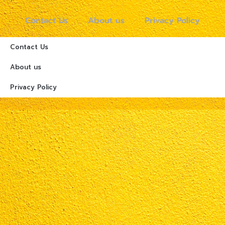
Contact Us
About us
Privacy Policy
Contact Us
About us
Privacy Policy