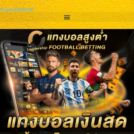
organisational