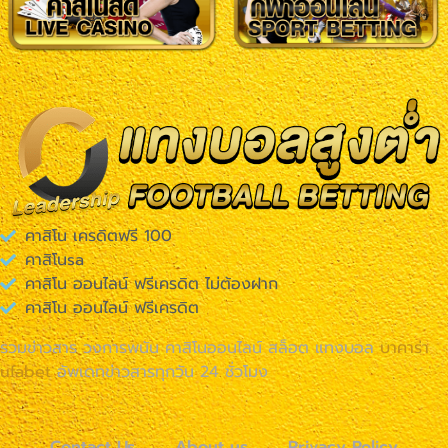
คาสิโน เครดิตฟรี 100
คาสิโนsa
คาสิโน ออนไลน์ ฟรีเครดิต ไม่ต้องฝาก
คาสิโน ออนไลน์ ฟรีเครดิต
รวมข่าวสาร วงการพนัน คาสิโนออนไลน์ สล็อต แทงบอล
บาคาร่า
ufabet
อัพเดทข่าวสารทุกวัน 24 ชั่วโมง
Contact Us
About us
Privacy Policy