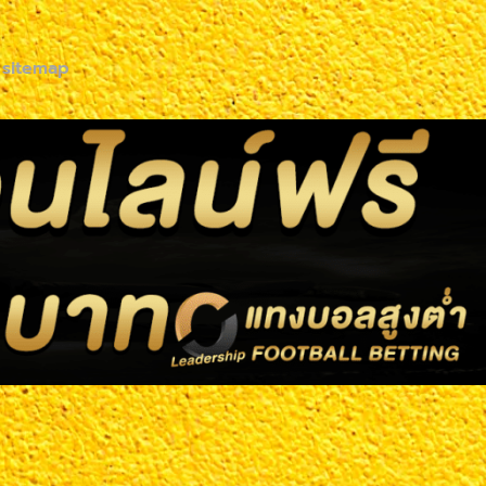
sitemap