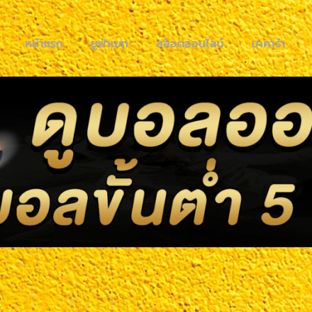
หน้าแรก
ยูฟ่าเบท
สล็อตออนไลน์
บาคาร่า