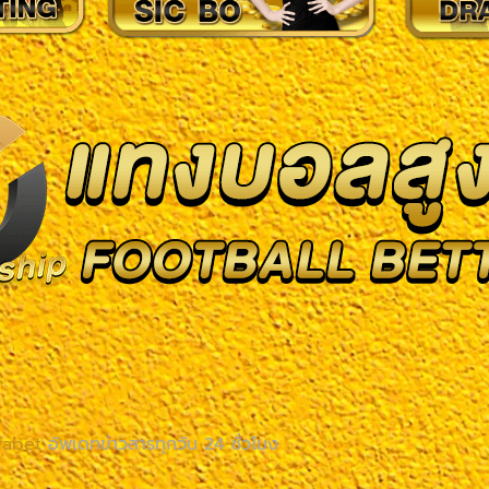
ufabet
อัพเดทข่าวสารทุกวัน 24 ชั่วโมง