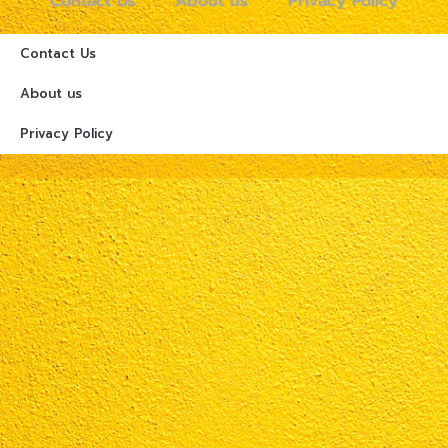
Contact Us
About us
Privacy Policy
Contact Us
About us
Privacy Policy