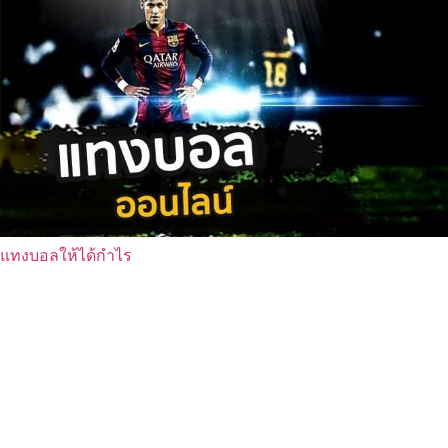
แทงบอลให้ได้กำไร