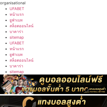
Skip
organisational
to
UFABET
content
หน้าแรก
ยูฟ่าเบท
สล็อตออนไลน์
บาคาร่า
sitemap
UFABET
หน้าแรก
ยูฟ่าเบท
สล็อตออนไลน์
บาคาร่า
sitemap