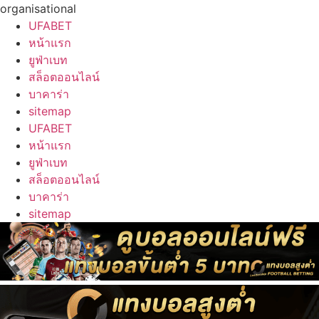
Skip
organisational
to
UFABET
content
หน้าแรก
ยูฟ่าเบท
สล็อตออนไลน์
บาคาร่า
sitemap
UFABET
หน้าแรก
ยูฟ่าเบท
สล็อตออนไลน์
บาคาร่า
sitemap