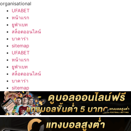
Skip
organisational
to
UFABET
content
หน้าแรก
ยูฟ่าเบท
สล็อตออนไลน์
บาคาร่า
sitemap
UFABET
หน้าแรก
ยูฟ่าเบท
สล็อตออนไลน์
บาคาร่า
sitemap